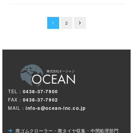
投
1
2
稿
の
ペ
ー
ジ
TEL：
0438-37-7900
送
FAX：
0438-37-7902
り
MAIL：
info-s@ocean-inc.co.jp
廃ゴムクローラー・廃タイヤ収集・中間処理部門