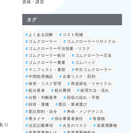
資格・講習
タグ
よくある誤解
コスト削減
ゴムクローラー
ゴムクローラーリサイクル
ゴムクローラー不法投棄・リスク
ゴムクローラー処分
ゴムクローラー芯金
ゴムクローラー重量
ゴムパッド
マニフェスト・書類
中古ゴムクローラー
中間処理施設
企業リスク・罰則
保管・リスク管理
再資源化・リサイクル
処分業者
処分費用
処理方法・流れ
分類・判断基準
回収の流れ・手順
回収・運搬
委託・業者選び
委託契約・法令
寿命・メンテナンス
廃タイヤ
排出事業者責任
有価物
あり
法定記載事項
火災のリスク
産業廃棄物
産業廃棄物とは
産業廃棄物処分