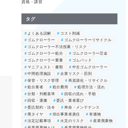
資格・講習
タグ
よくある誤解
コスト削減
ゴムクローラー
ゴムクローラーリサイクル
ゴムクローラー不法投棄・リスク
ゴムクローラー処分
ゴムクローラー芯金
ゴムクローラー重量
ゴムパッド
マニフェスト・書類
中古ゴムクローラー
中間処理施設
企業リスク・罰則
保管・リスク管理
再資源化・リサイクル
処分業者
処分費用
処理方法・流れ
分類・判断基準
回収の流れ・手順
回収・運搬
委託・業者選び
委託契約・法令
寿命・メンテナンス
廃タイヤ
排出事業者責任
有価物
法定記載事項
火災のリスク
産業廃棄物
産業廃棄物とは
産業廃棄物処分