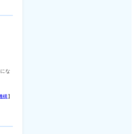
マにな
機構
】