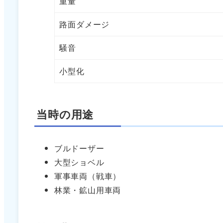
重量
路面ダメージ
騒音
小型化
当時の用途
ブルドーザー
大型ショベル
軍事車両（戦車）
林業・鉱山用車両