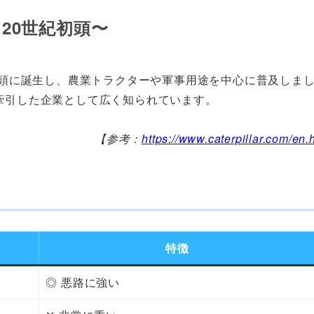
20世紀初頭〜
初頭に誕生し、農業トラクターや軍事用途を中心に普及しま
牽引した企業として広く知られています。
【参考：
https://www.caterpillar.com/en.
特徴
◎ 悪路に強い