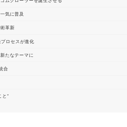
用ゴムクローラーを誕生させる
で一気に普及
技術革新
開発プロセスが進化
が新たなテーマに
統合
と”