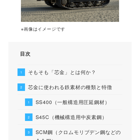
※画像はイメージです
目次
そもそも「芯金」とは何か？
芯金に使われる鉄素材の種類と特徴
SS400（一般構造用圧延鋼材）
S45C（機械構造用中炭素鋼）
SCM鋼（クロムモリブデン鋼などの