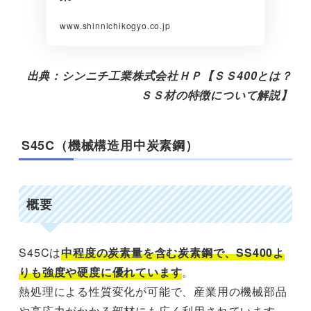
www.shinnichikogyo.co.jp
出典：シンニチ工業株式会社ＨＰ【ＳＳ400とは？
ＳＳ材の特徴について解説】
S45C（機械構造用中炭素鋼）
概要
S45Cは
中程度の炭素量を含む炭素鋼で、SS400よ
りも強度や硬度に優れています
。
熱処理による性質変化が可能で、産業用の機械部品
や高応力がかかる部材にも広く利用されています。