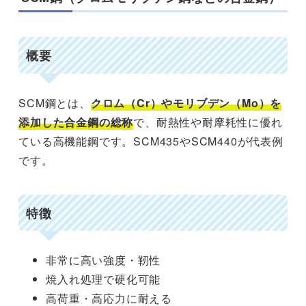
概要
SCM鋼とは、
クロム（Cr）やモリブデン（Mo）を
添加した合金鋼の総称
で、耐熱性や耐摩耗性に優れ
ている高機能鋼です。SCM435やSCM440が代表例
です。
特徴
非常に高い強度・靭性
焼入れ処理で硬化可能
高荷重・高応力に耐える