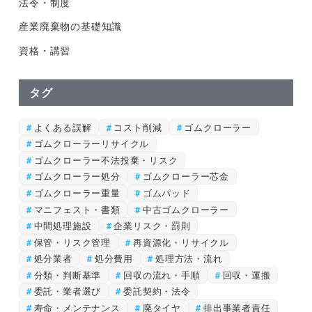
法令・制度
産業廃棄物の基礎知識
資格・講習
タグ
よくある誤解
コスト削減
ゴムクローラー
ゴムクローラーリサイクル
ゴムクローラー不法投棄・リスク
ゴムクローラー処分
ゴムクローラー芯金
ゴムクローラー重量
ゴムパッド
マニフェスト・書類
中古ゴムクローラー
中間処理施設
企業リスク・罰則
保管・リスク管理
再資源化・リサイクル
処分業者
処分費用
処理方法・流れ
分類・判断基準
回収の流れ・手順
回収・運搬
委託・業者選び
委託契約・法令
寿命・メンテナンス
廃タイヤ
排出事業者責任