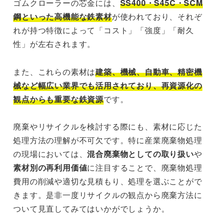
ゴムクローラーの芯金には、
SS400・S45C・SCM
鋼といった高機能な鉄素材
が使われており、それぞ
れが持つ特徴によって「コスト」「強度」「耐久
性」が左右されます。
また、これらの素材は
建築、機械、自動車、精密機
械など幅広い業界でも活用されており、再資源化の
観点からも重要な鉄資源
です。
廃棄やリサイクルを検討する際にも、素材に応じた
処理方法の理解が不可欠です。特に産業廃棄物処理
の現場においては、
混合廃棄物としての取り扱い
や
素材別の再利用価値
に注目することで、廃棄物処理
費用の削減や適切な見積もり、処理を選ぶことがで
きます。是非一度リサイクルの観点から廃棄方法に
ついて見直してみてはいかがでしょうか。